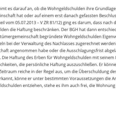
t es darauf an, ob die Wohngeldschulden ihre Grundlage i
chaft hat oder auf einem erst danach gefassten Beschlus
teil vom 05.07.2013 – V ZR 81/12) ging es darum, dass nach
ulden die Haftung beschränken. Der BGH hat dann entschied
tümergemeinschaft begründete Wohngeldschulden Eigenver
ln bei der Verwaltung des Nachlasses zugerechnet werden 
haft angenommen habe oder die Ausschlagungsfrist abgela
. Die Haftung des Erben für Wohngeldschulden mit seinem E
hkeiten, die persönliche Haftung auszuschließen. Er könne
 Zeitraum reiche in der Regel aus, um die Überschuldung de
rkannt, könne er unter bestimmten Voraussetzungen die An
ldschulden entziehen, stehe es ihm auch frei, die Wohnun