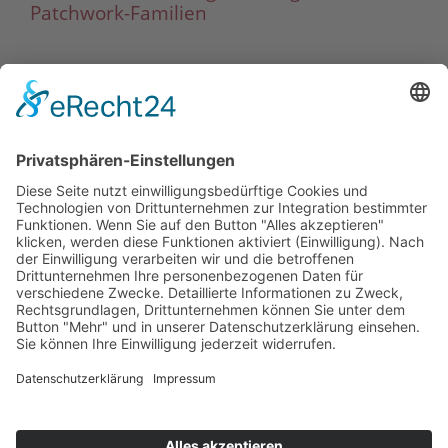
Patchwork-Familien
weitere Termine
Impressum
|
Datenschutzerklärung
|
Checkliste
Todesfall
Netzwerk Deutscher Erbrechtsexperten e.V.