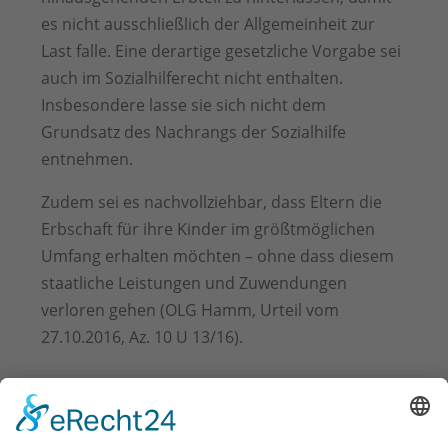
es nicht ausschließlich der Allgemeinheit zur
Last falle. Eine derartige gesetzliche Vorgabe sei
auch im Sozialhilferecht nicht enthalten.
Insbesondere lasse sie sich nicht dem
Grundsatz des Nachrangs der Sozialhilfe
entnehmen.
Zudem sei es nachvollziehbar, dass Eltern die
Erbschaft für ihre Kinder im größtmöglichen
Umfang erhalten möchten – ohne dass diesem
staatliche Leistungen und Zuwendungen
verloren gehen (OLG Hamm, Urteil vom
27.10.2016, Az. 10 U 13/16).
Testierfreiheit - Bedeutung und
Erklärung