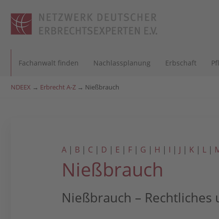
Fachanwalt finden
Nachlassplanung
Erbschaft
Pf
NDEEX
→
Erbrecht A-Z
→
Nießbrauch
A
|
B
|
C
|
D
|
E
|
F
|
G
|
H
|
I
|
J
|
K
|
L
|
Nießbrauch
Nießbrauch – Rechtliches