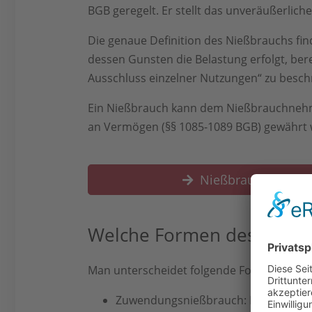
BGB geregelt. Er stellt das unveräußerlich
Die genaue Definition des Nießbrauchs fin
dessen Gunsten die Belastung erfolgt, ber
Ausschluss einzelner Nutzungen“ zu besch
Ein Nießbrauch kann dem Nießbrauchnehme
an Vermögen (§§ 1085-1089 BGB) gewährt
Nießbrauch – allge
Welche Formen des Nießbr
Man unterscheidet folgende Formen des N
Zuwendungsnießbrauch: Bei dieser Fo