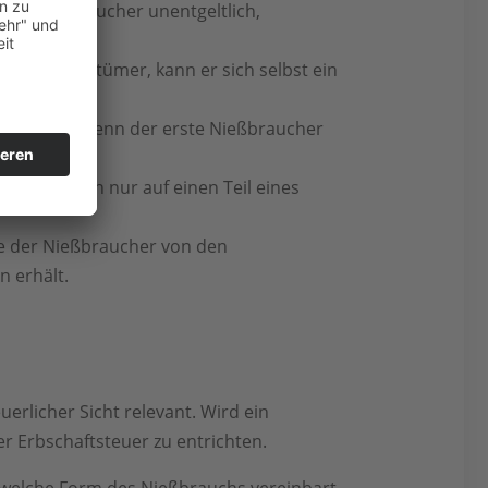
em Nießbraucher unentgeltlich,
euen Eigentümer, kann er sich selbst ein
t übergeht, wenn der erste Nießbraucher
ass er sich nur auf einen Teil eines
e der Nießbraucher von den
n erhält.
rlicher Sicht relevant. Wird ein
r Erbschaftsteuer zu entrichten.
 welche Form des Nießbrauchs vereinbart