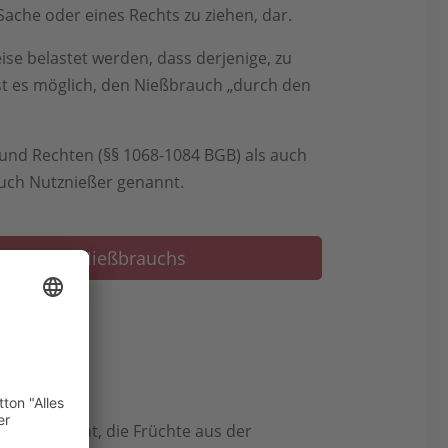
Sache oder eines Rechts zu ziehen, dar.
se belastet werden, dass derjenige, zu
ist es möglich, den Nießbrauch „durch den
nd Rechten (§§ 1068-1084 BGB) als auch
uch Nutznießer genannt.
ungen des Nießbrauchs
r) das Recht, die Früchte aus der