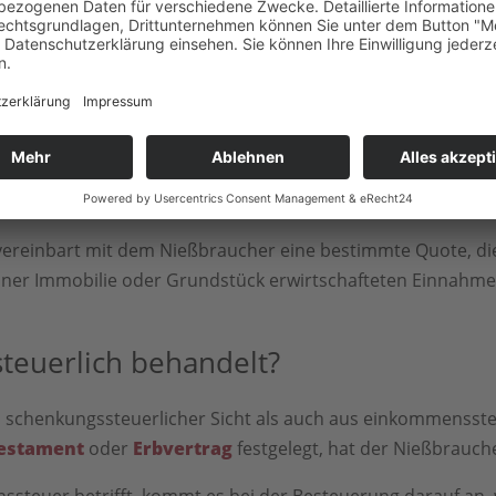
Grundstücks zu ziehen. Der Zuwendungsnießbrauch kann d
rt werden.
Eigentümer ein Grundstück oder eine Immobilie auf einen n
 vorbehalten.
ine dritte Person festgelegt, auf die das Nießbrauchsrech
snießbrauch wird der Nießbrauch dahingehend beschränkt, d
ereinbart mit dem Nießbraucher eine bestimmte Quote, di
ner Immobilie oder Grundstück erwirtschafteten Einnahme
steuerlich behandelt?
 schenkungssteuerlicher Sicht als auch aus einkommenssteue
estament
oder
Erbvertrag
festgelegt, hat der Nießbrauche
ssteuer betrifft, kommt es bei der Besteuerung darauf an,