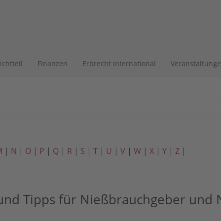
lichtteil
Finanzen
Erbrecht international
Veranstaltung
M
|
N
|
O
|
P
|
Q
|
R
|
S
|
T
|
U
|
V
|
W
|
X
|
Y
|
Z
|
 und Tipps für Nießbrauchgeber un