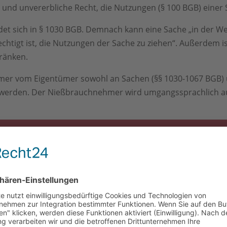
e und unvererbliche Recht, die Nutzungen (§ 100 BGB) einer 
det sich in § 1030 BGB. Demnach kann eine Sache „in der Wei
echtigt ist, die Nutzungen der Sache zu ziehen“. Außerdem 
ränken.
r vom Eigentümer sowohl an Sachen (§§ 1030-1067 BGB) u
 werden. Der Nießbrauchnehmer wird umgangssprachlich a
meine Infos, gesetzliche Regelungen und Ausgestalt
auchs gibt es?
ießbrauchs:
rm des Nießbrauchs erhält eine dritte Person (Nießbrauche