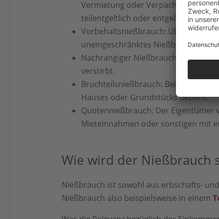
Vermietung oder Verpachtung eines 
teilentgeltlich oder entgeltlich gewäh
Vorbehaltsnießbrauch: Überträgt ein 
uneingeschränktes Nießbrauchsrecht
Nachrangiger Nießbrauch: Hier wird e
verstirbt.
Bruchteilsnießbrauch: Beim Bruchteil
Hauses oder Grundstücks bezieht.
Quotennießbrauch: Der Eigentümer v
Mieteinnahmen oder sonstigen mit ei
Wie wird der Nießbrauch 
Nießbrauch ist sowohl aus erbschafts- und
Nießbrauch also beispielsweise in einem
T
Was die Relevanz bezüglich der Einkommen