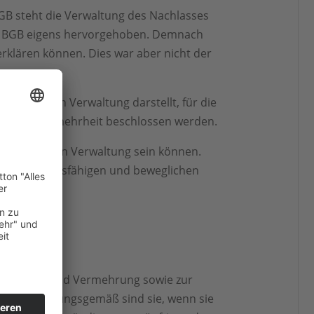
BGB steht die Verwaltung des Nachlasses
. 1 BGB eigens hervorgehoben. Demnach
erklären können. Dies war aber nicht der
gsgemäßen Verwaltung darstellt, für die
 mit Stimmenmehrheit beschlossen werden.
nungsgemäßen Verwaltung sein können.
ner handlungsfähigen und beweglichen
Erhaltung und Vermehrung sowie zur
 sind. Ordnungsgemäß sind sie, wenn sie