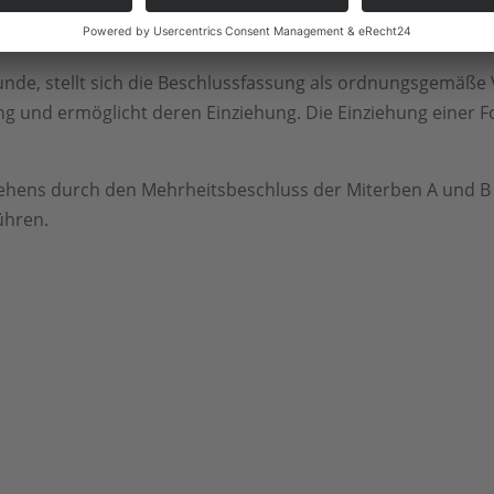
n Ermessen entsprechen. Maßstab ist der objektive Standpun
geblicher Beurteilungszeitpunkt ist der Zeitpunkt der Besc
runde, stellt sich die Beschlussfassung als ordnungsgemäß
ng und ermöglicht deren Einziehung. Die Einziehung einer F
ehens durch den Mehrheitsbeschluss der Miterben A und B w
ühren.