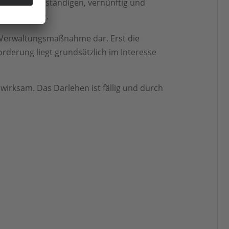
kt eines verständigen, vernünftig und
hlussfassung.
e Verwaltungsmaßnahme dar. Erst die
orderung liegt grundsätzlich im Interesse
irksam. Das Darlehen ist fällig und durch