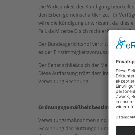
Die Wirksamkeit der Kündigung beurteilt s
den Erben gemeinschaftlich zu. Für Verfü
wäre die Kündigung unwirksam, da dies ein
Fall, da Miterbe D sich nicht erklärt hat. C
Der Bundesgerichtshof vertritt jedoch di
es der Einstimmigkeitsvoraussetzung des 
Der Senat schließt sich der Meinung an,
Diese Auffassung trägt dem Interesse der
Verwaltung Rechnung.
Ordnungsgemäßheit bestimmt sich na
Verwaltungsmaßnahmen sind nach § 2038 B
Gewinnung der Nutzungen und Bestreitung 