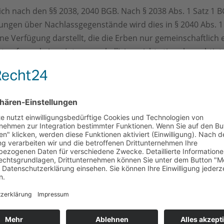
ich nach den §§ 2038, 2040 BGB. Nach § 2038 Abs. 1 Satz 1 
gungen über Nachlassgegenstände wird dies in § 2040 Abs
e Verfügung darstellt, die die Erben nur gemeinschaftlich 
 ist aufgrund einer Interessenkollision nicht stimmberechtigt.
e Auffassung, dass die Kündigung eine Maßnahme der ordnun
§ 2040 BGB nicht bedarf. Sie kann nach § 2038 Abs. 2 BGB
 dass Verfügungen grundsätzlich auch Maßnahmen der ord
 oft über viele Jahre bestehenden Erbengemeinschaft an ei
ch billigem Ermessen
GB alle Maßnahmen, die auf die Verwahrung, Sicherung, 
der laufenden Verbindlichkeiten des Nachlasses gerichtet