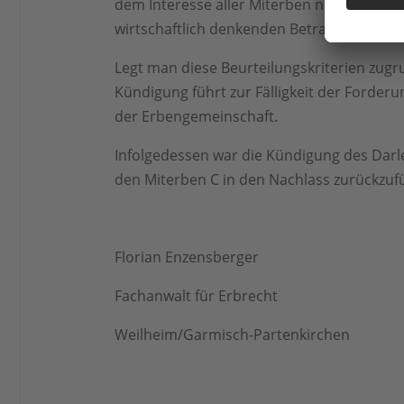
dem Interesse aller Miterben nach billige
wirtschaftlich denkenden Betrachters. Maß
Legt man diese Beurteilungskriterien zug
Kündigung führt zur Fälligkeit der Forderu
der Erbengemeinschaft.
Infolgedessen war die Kündigung des Darl
den Miterben C in den Nachlass zurückzuf
Florian Enzensberger
Fachanwalt für Erbrecht
Weilheim/Garmisch-Partenkirchen