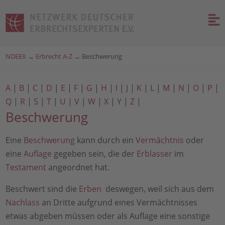
NDEEX
→
Erbrecht A-Z
→
Beschwerung
A
|
B
|
C
|
D
|
E
|
F
|
G
|
H
|
I
|
J
|
K
|
L
|
M
|
N
|
O
|
P
|
Q
|
R
|
S
|
T
|
U
|
V
|
W
|
X
|
Y
|
Z
|
Beschwerung
Eine
Beschwerung
kann durch ein
Vermächtnis
oder
eine
Auflage
gegeben sein, die der
Erblasser
im
Testament
angeordnet hat.
Beschwert sind die
Erben
deswegen, weil sich aus dem
Nachlass
an Dritte aufgrund eines Vermächtnisses
etwas abgeben müssen oder als Auflage eine sonstige