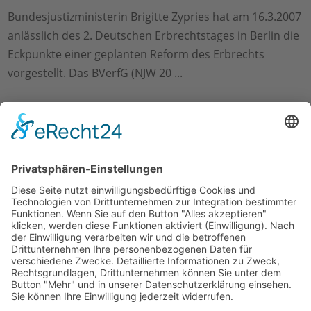
Bundesjustizministerin Brigitte Zypries hat am 16.3.2007
anlässlich des 2. Deutschen Erbrechtstages in Berlin die
Eckpunkte einer geplanten Reform des Erbrechts
vorgestellt. Das BVerfG (NJW 20 ...
Impressum
|
Datenschutzerklärung
|
Checkliste
Todesfall