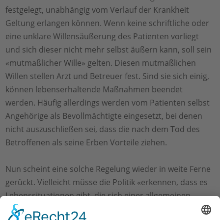
festgelegt, unabhängig vom Verlauf der Krankheit
Geltung erlangen können. Wenn keine schriftliche oder
eine unklare Willensäußerung des Patienten vorliegt
und sich dieser nicht mehr selbst äußern kann, soll sein
«mutmaßlicher Wille» gelten. Diesen mutmaßlichen
Willen stellen Arzt und Betreuer fest. Sind sie sich einig,
können lebenserhaltende Maßnahmen beendet
werden. Häufig allerdings werden vom Patienten selbst
Angehörige als Bevollmächtigte eingesetzt, bei denen
nicht auszuschließen sei, dass die nach dem Tod des
Betroffenen als seine Erben Vorteile ziehen.
Nun scheint eine solche Regelung wieder in weite Ferne
gerückt. Vielleicht müsse die Politik «erkennen, dass es
Lebenssituationen gibt, die sich einer allgemeinen
gesetzlichen Regelung entziehen», sagte Volker Kauder,