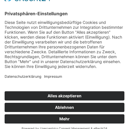
Vorsitzender der CDU/CSU-Fraktion im Bundestag in
einem Interview.
← zurück
Impressum
|
Datenschutzerklärung
|
Checkliste
Todesfall
Netzwerk Deutscher Erbrechtsexperten e.V.
Fachanwälte für Erbrecht
Alle Rechte vorbehalten.
© 2020-2026