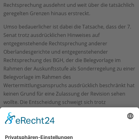
Rechtsprechung ausdehnt und weit über die tatsächlich
geregelten Grenzen hinaus erstreckt.
Umso bedauerlicher ist dabei die Tatsache, dass der 7.
Senat trotz ausdrücklichen Hinweises auf
entgegenstehende Rechtsprechung anderer
Oberlandesgerichte und entgegenstehender
Rechtsprechung des BGH, der die Belegvorlage im
Rahmen der Auskunftsstufe als Sonderregelung zu einer
Belegvorlage im Rahmen des
Wertermittlungsanspruchs ausdrücklich beschränkt hat
keinen Grund für eine Zulassung der Revision sehen
wollte. Die Entscheidung schweigt sich trotz
vorgebrachter Revisionsgründe hierzu in der
Begründung aus.
← zurück