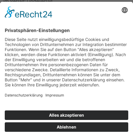
im Verlag: Lindeverlag
zum Preis von: 9.90 €
Buch bestellen:
[ WEBSITE DES VERLAGES ]
← zurück
Impressum
|
Datenschutzerklärung
|
Checkliste
Todesfall
Netzwerk Deutscher Erbrechtsexperten e.V.
Fachanwälte für Erbrecht
Alle Rechte vorbehalten.