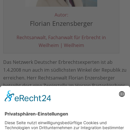
Autor:
Florian Enzensberger
Rechtsanwalt, Fachanwalt für Erbrecht in
Weilheim | Weilheim
Das Netzwerk Deutscher Erbrechtsexperten ist ab
1.4.2008 nun auch im südlichsten Winkel der Republik zu
erreichen. Herr Rechtsanwalt Florian Enzensberger
betreibt dort eine Zweigstelle im Herzen Partenkirchens
unter der Adresse Ludwigstr. 81. Zu erreichen ist die
Kanzlei unter Tel: 00821/9669385, Fax:08821/9669386!
←
zurück