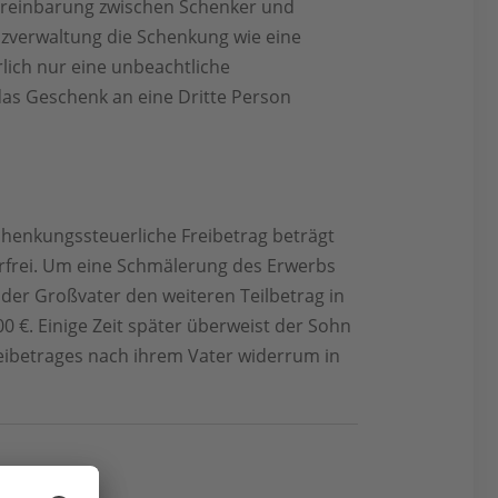
Vereinbarung zwischen Schenker und
zverwaltung die Schenkung wie eine
lich nur eine unbeachtliche
as Geschenk an eine Dritte Person
chenkungssteuerliche Freibetrag beträgt
erfrei. Um eine Schmälerung des Erwerbs
der Großvater den weiteren Teilbetrag in
0 €. Einige Zeit später überweist der Sohn
reibetrages nach ihrem Vater widerrum in