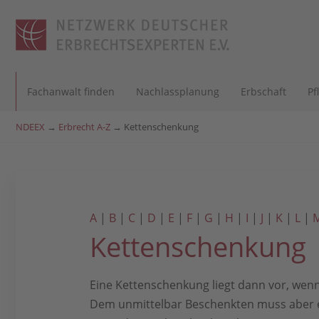
Fachanwalt finden
Nachlassplanung
Erbschaft
Pf
NDEEX
→
Erbrecht A-Z
→
Kettenschenkung
A
|
B
|
C
|
D
|
E
|
F
|
G
|
H
|
I
|
J
|
K
|
L
|
Kettenschenkung
Eine Kettenschenkung liegt dann vor, wen
Dem unmittelbar Beschenkten muss aber ei