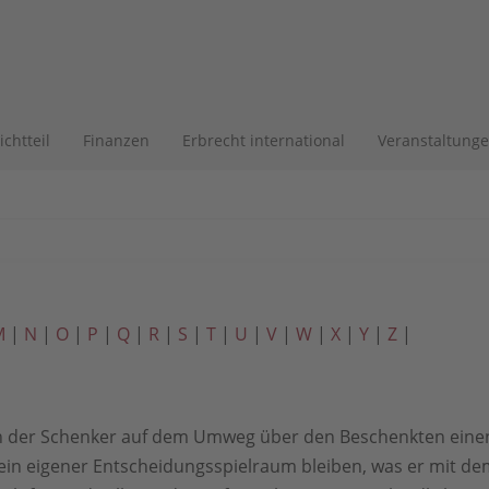
lichtteil
Finanzen
Erbrecht international
Veranstaltung
M
|
N
|
O
|
P
|
Q
|
R
|
S
|
T
|
U
|
V
|
W
|
X
|
Y
|
Z
|
n der Schenker auf dem Umweg über den Beschenkten einen 
n eigener Entscheidungsspielraum bleiben, was er mit dem 