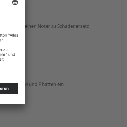
4 U 202/14) einen Notar zu Schadenersatz
ie Eheleute M und F hatten ein