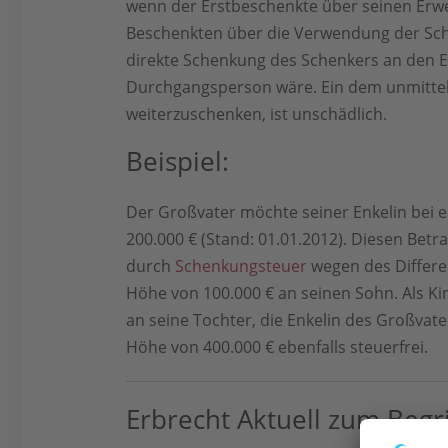
wenn der Erstbeschenkte über seinen Erwe
Beschenkten über die Verwendung der Sch
direkte Schenkung des Schenkers an den E
Durchgangsperson wäre. Ein dem unmittel
weiterzuschenken, ist unschädlich.
Beispiel:
Der Großvater möchte seiner Enkelin bei e
200.000 € (Stand: 01.01.2012). Diesen Bet
durch
Schenkungsteuer
wegen des Differen
Höhe von 100.000 € an seinen Sohn. Als Kin
an seine Tochter, die Enkelin des Großvat
Höhe von 400.000 € ebenfalls steuerfrei.
Erbrecht Aktuell zum Begr