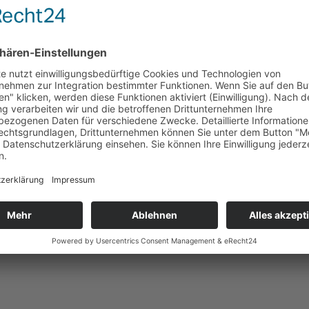
dung von Erbschaftssteuer wählen müssen
t das OLG Frankfurt am Main durch Urteil vom 29.05.2015 (
 ve ...
enstandes
eichen IV ZR 54/13) hatte folgenden Fall zu entscheiden: D
 erstellt: ...