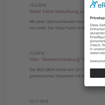
19.2.2016
Notar hätte Gestaltung zur Vermei
Mit einer überraschenden Entscheidung ha
verurteilt. Der Notar hatte im Rahmen einer
7.5.2014
Hier: "Kettenschenkung" eines Geg
Der BGH (BGH Urteil vom 20.11.2013, Aktenz
gemeinsames Testament mit folgendem Inhalt
22.11.2013