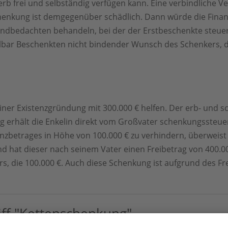
rb frei und selbständig verfügen kann. Eine verbindliche 
enkung ist demgegenüber schädlich. Dann würde die Finan
ndbedachten behandeln, bei der der Erstbeschenkte steuer
bar Beschenkten nicht bindender Wunsch des Schenkers, d
iner Existenzgründung mit 300.000 € helfen. Der erb- und s
rag erhält die Enkelin direkt vom Großvater schenkungssteu
zbetrages in Höhe von 100.000 € zu verhindern, überweist 
d hat dieser nach seinem Vater einen Freibetrag von 400.00
ers, die 100.000 €. Auch diese Schenkung ist aufgrund des F
iff "Kettenschenkung"