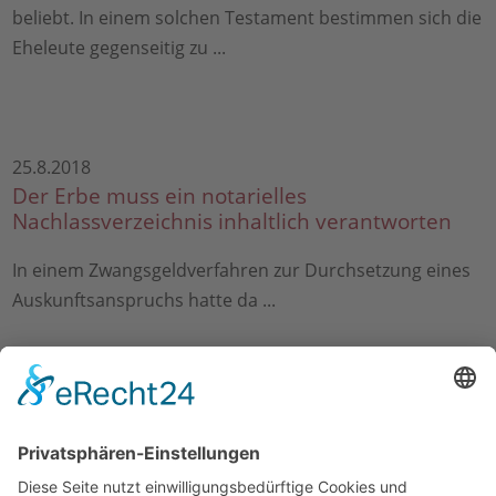
beliebt. In einem solchen Testament bestimmen sich die
Eheleute gegenseitig zu ...
25.8.2018
Der Erbe muss ein notarielles
Nachlassverzeichnis inhaltlich verantworten
In einem Zwangsgeldverfahren zur Durchsetzung eines
Auskunftsanspruchs hatte da ...