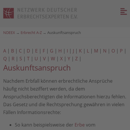
NDEEX
→
Erbrecht A-Z
→
Auskunftsanspruch
A
|
B
|
C
|
D
|
E
|
F
|
G
|
H
|
I
|
J
|
K
|
L
|
M
|
N
|
O
|
P
|
Q
|
R
|
S
|
T
|
U
|
V
|
W
|
X
|
Y
|
Z
|
Auskunftsanspruch
Nachdem Erbfall können erbrechtliche Ansprüche
häufig nicht beziffert werden, da dem
Anspruchsberechtigten die Informationen hierzu fehlen.
Das Gesetz und die Rechtsprechung gewähren in vielen
Fällen Informationsrechte:
So kann beispielsweise der
Erbe
vom